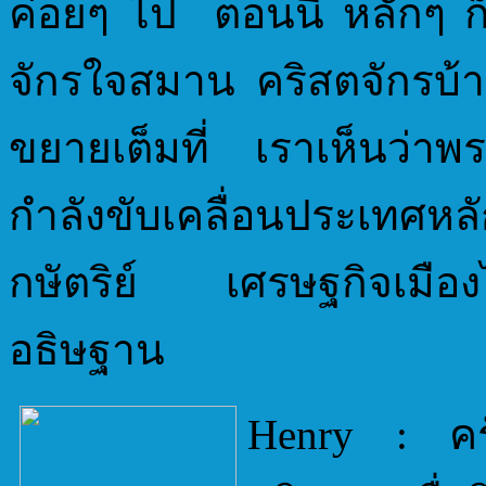
ค่อยๆ ไป ตอนนี้ หลักๆ ก็
จักรใจสมาน คริสตจักรบ้า
ขยายเต็มที่ เราเห็นว่าพร
กำลังขับเคลื่อนประเทศหล
กษัตริย์ เศรษฐกิจเมื
อธิษฐาน
Henry : คร