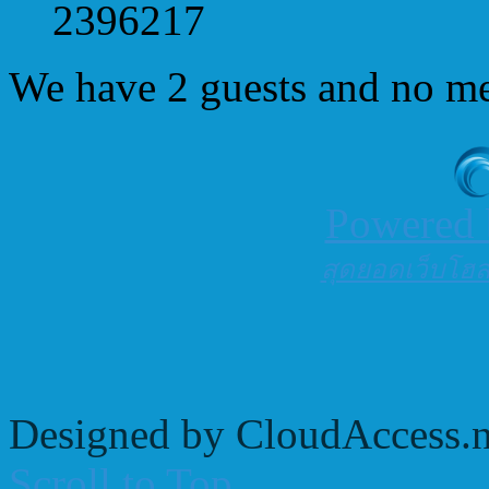
2396217
We have 2 guests and no m
Powered
สุดยอดเว็บโฮสต
Designed by CloudAccess.n
Scroll to Top