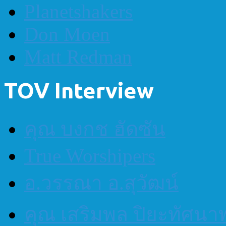
Planetshakers
Don Moen
Matt Redman
TOV Interview
คุณ บงกช ฮัดซัน
True Worshipers
อ.วรรณา อ.สุวัฒน์
คุณ เสริมพล ปิยะทัศนา