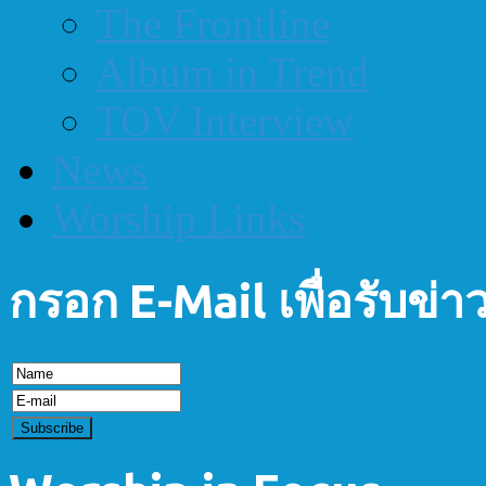
The Frontline
Album in Trend
TOV Interview
News
Worship Links
กรอก E-Mail เพื่อรับข่