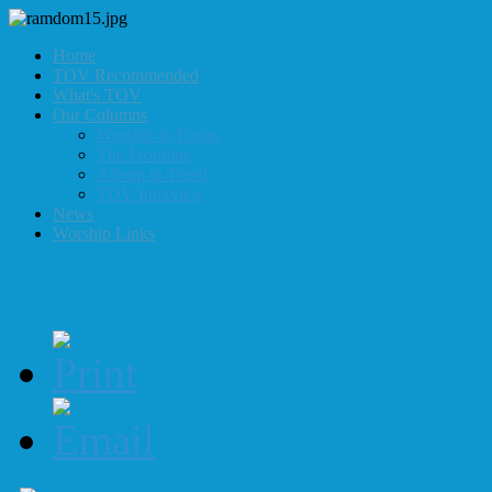
Home
TOV Recommended
What's TOV
Our Columns
Worship in Focus
The Frontline
Album in Trend
TOV Interview
News
Worship Links
คุณ ไพบูลย์ แก่นดี