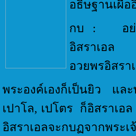
อธิษฐานเผื่อ
กบ : อย่าง
อิสราเอล พ
อวยพรอิสรา
พระองค์เองก็เป็นยิว แล
เปาโล, เปโตร ก็อิสราเอล 
อิสราเอลจะกบฏจากพระเจ้า