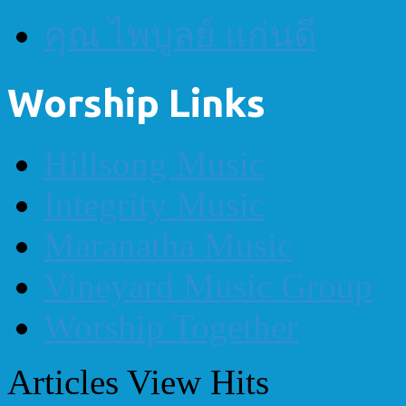
คุณ ไพบูลย์ แก่นดี
Worship Links
Hillsong Music
Integrity Music
Maranatha Music
Vineyard Music Group
Worship Together
Articles View Hits