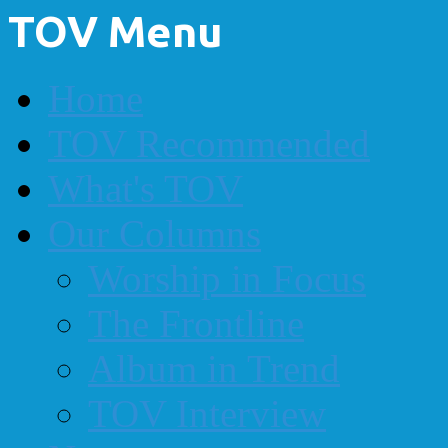
TOV Menu
Home
TOV Recommended
What's TOV
Our Columns
Worship in Focus
The Frontline
Album in Trend
TOV Interview