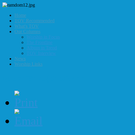
Home
TOV Recommended
What's TOV
Our Columns
Worship in Focus
The Frontline
Album in Trend
TOV Interview
News
Worship Links
คุณสมบัติของผู้นำนมัสการ