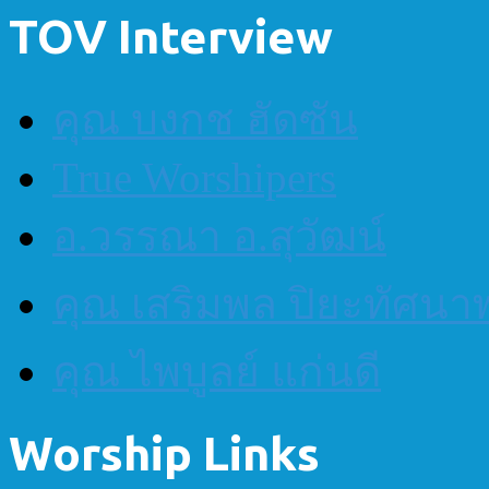
TOV Interview
คุณ บงกช ฮัดซัน
True Worshipers
อ.วรรณา อ.สุวัฒน์
คุณ เสริมพล ปิยะทัศนา
คุณ ไพบูลย์ แก่นดี
Worship Links