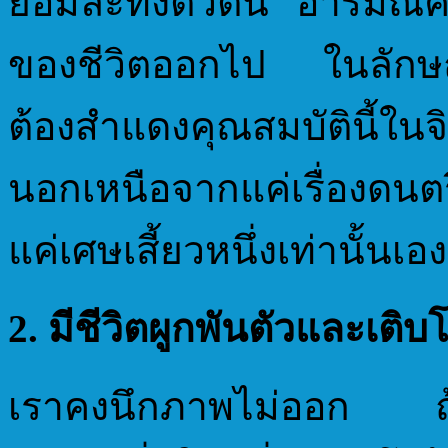
ยอมละทิ้งตัวตน อารมณ์ค
ของชีวิตออกไป ในลักษณะเ
ต้องสำแดงคุณสมบัตินี้ในจ
นอกเหนือจากแค่เรื่องดนตร
แค่เศษเสี้ยวหนึ่งเท่านั้น
2.
มีชีวิตผูกพันตัวและเต
เราคงนึกภาพไม่ออก ถ้า