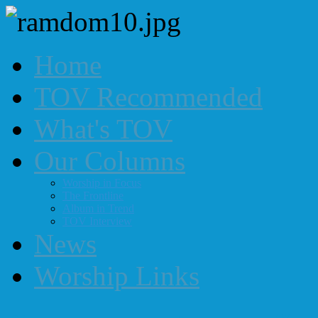
Home
TOV Recommended
What's TOV
Our Columns
Worship in Focus
The Frontline
Album in Trend
TOV Interview
News
Worship Links