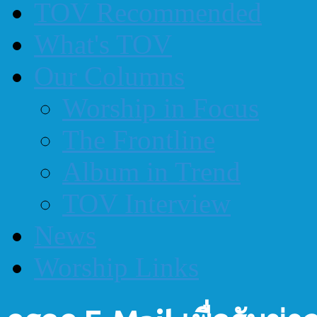
TOV Recommended
What's TOV
Our Columns
Worship in Focus
The Frontline
Album in Trend
TOV Interview
News
Worship Links