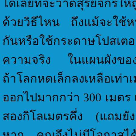
ได้เลยที่จะวาดสุริยจักรใ
ด้วยวิธีไหน ถึงแม้จะใช้
กันหรือใช้กระดาษโปสเตอร์
ความจริง ในแผนผังของสุร
ถ้าโลกหดเล็กลงเหลือเท่าเม
ออกไปมากกว่า 300 เมตร 
สองกิโลเมตรคึ่ง (แถมยังต
หาก คุณจึงไม่มีโอกาสได