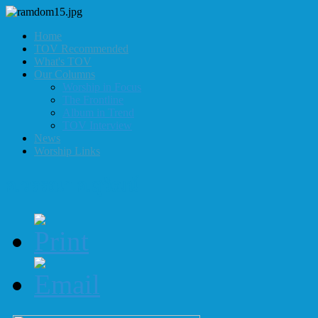
Home
TOV Recommended
What's TOV
Our Columns
Worship in Focus
The Frontline
Album in Trend
TOV Interview
News
Worship Links
อ.วรรณา อ.สุวัฒน์