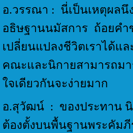
อ.วรรณา : นี่เป็นเหตุผลน
อธิษฐานนมัสการ ถ้อยคำข
เปลี่ยนแปลงชีวิตเราได้แล
คณะและนิกายสามารถมาร่ว
ใจเดียวกันจะง่ายมาก
อ.สุวัฒน์ : ของประทาน นิม
ต้องตั้งบนพื้นฐานพระคัมภีร