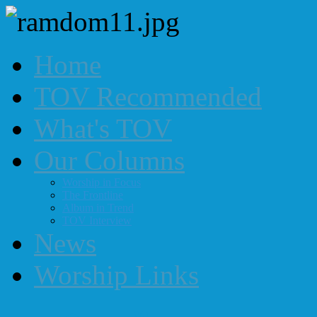
Home
TOV Recommended
What's TOV
Our Columns
Worship in Focus
The Frontline
Album in Trend
TOV Interview
News
Worship Links