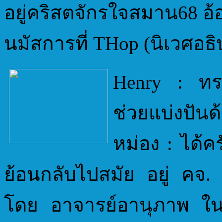
อยู่คริสตจักรใจสมาน68 อ้
นมัสการที่ THop (นิเวศอธิ
Henry : ทรา
ช่วยแบ่งปันด
หม่อง : ได้คร
ย้อนกลับไปสมัย อยู่ คจ. 
โดย อาจารย์อานุภาพ ในตอ