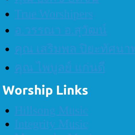
True Worshipers
อ.วรรณา อ.สุวัฒน์
คุณ เสริมพล ปิยะทัศนา
คุณ ไพบูลย์ แก่นดี
Worship Links
Hillsong Music
Integrity Music