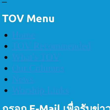
TOV Menu
Home
TOV Recommended
What's TOV
Our Columns
News
Worship Links
กรอก E-Mail เพื่อรับข่