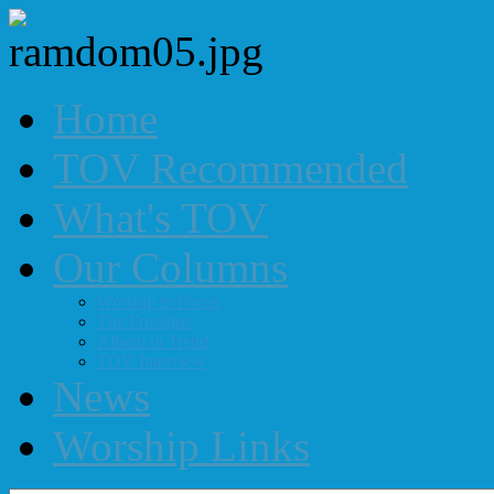
Home
TOV Recommended
What's TOV
Our Columns
Worship in Focus
The Frontline
Album in Trend
TOV Interview
News
Worship Links