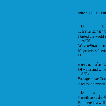
Intro : | D | E | F
D E 
1. ผ่านพ้นมามากม
I tasted the world
A/C#
ได้เจอเพียงควา
It's promises fleeti
D 
แต่ชีวิตภายใน ไ
Of water and wine
A/C#
จิตวิญญาณกลับแ
And found
D E F
* แต่มีแหล่งน้ำ ท
But there is a well