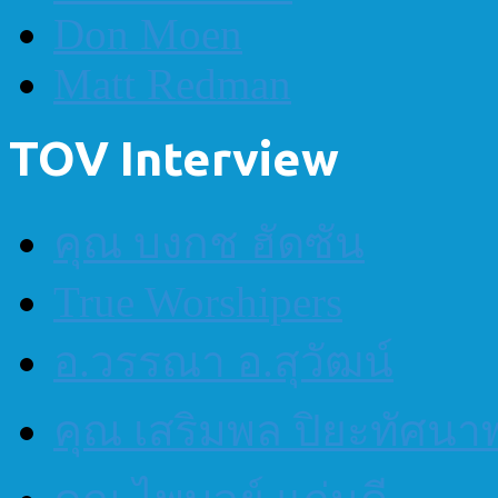
Don Moen
Matt Redman
TOV Interview
คุณ บงกช ฮัดซัน
True Worshipers
อ.วรรณา อ.สุวัฒน์
คุณ เสริมพล ปิยะทัศนา