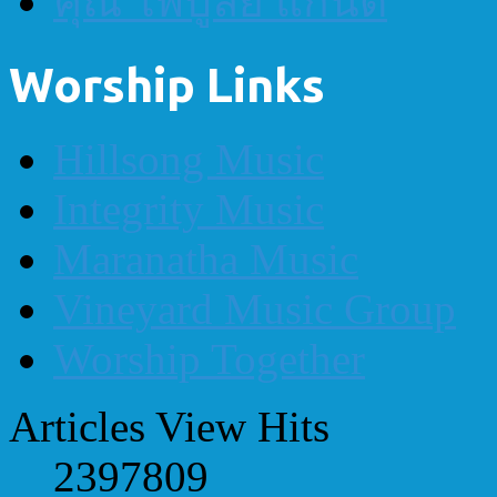
คุณ ไพบูลย์ แก่นดี
Worship Links
Hillsong Music
Integrity Music
Maranatha Music
Vineyard Music Group
Worship Together
Articles View Hits
2397809