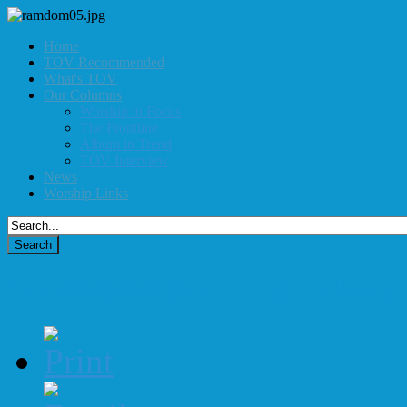
Home
TOV Recommended
What's TOV
Our Columns
Worship in Focus
The Frontline
Album in Trend
TOV Interview
News
Worship Links
103. เพียงผู้เดียว (One Thing) - Hillsong