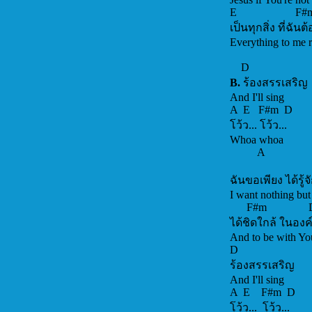
E F#
เป็นทุกสิ่ง ที่ฉัน
Everything
D
B.
ร้องสรรเสริญ
And I
A E F#m D
โว้ว... โว้ว...
Whoa whoa
A
ฉันขอเพียง ได้รู้
I want nothing bu
F#
ได้ชิดใกล้ ในองค
And to be 
D
ร้องสรรเสริญ
And I
A E F#m D
โว้ว... โว้ว...