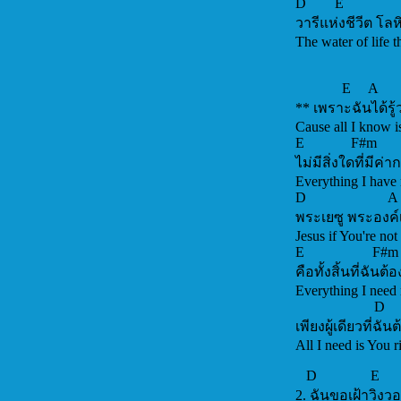
D E
วารีแห่งชีวีต โ
The water of li
E A
** เพราะฉันได้รู้ว
Cause all I know 
E 
ไม่มีสิ่งใดที่มีค่า
Everything I have
D
พระเยซู พระองค์เป
Jesus if You're no
E 
คือทั้งสิ้นที่ฉันต
Everything
D
เพียงผู้เดียวที่ฉั
All I need
D E
2. ฉันขอเฝ้าวิง