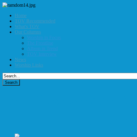
Home
TOV Recommended
What's TOV
Our Columns
Worship in Focus
The Frontline
Album in Trend
TOV Interview
News
Worship Links
104. เมื่อพระองค์ดำเน
into the room) - Brian