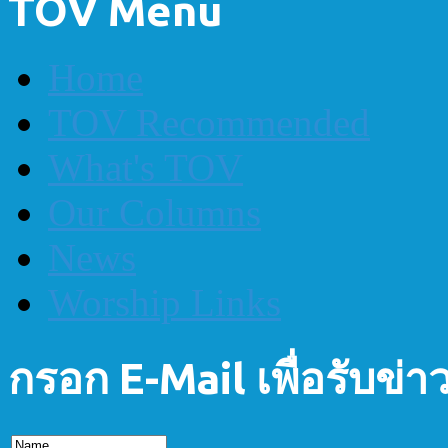
TOV Menu
Home
TOV Recommended
What's TOV
Our Columns
News
Worship Links
กรอก E-Mail เพื่อรับข่