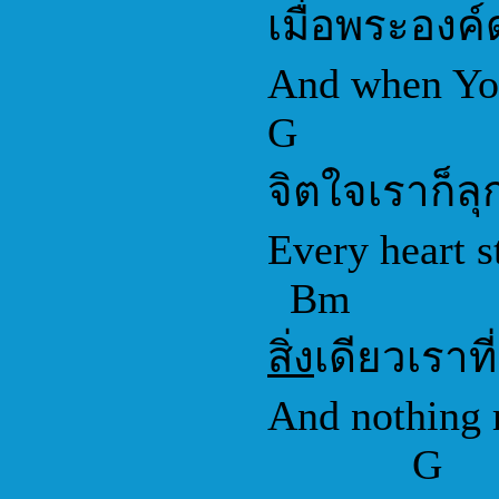
เมื่อพระองค์ด
And when You 
G
จิตใจเราก็ลุ
Every heart st
Bm
สิ่ง
เดียวเราที
And nothing m
G