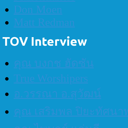
Don Moen
Matt Redman
TOV Interview
คุณ บงกช ฮัดซัน
True Worshipers
อ.วรรณา อ.สุวัฒน์
คุณ เสริมพล ปิยะทัศนา