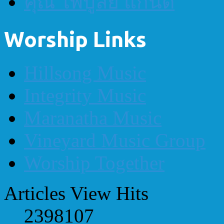
คุณ ไพบูลย์ แก่นดี
Worship Links
Hillsong Music
Integrity Music
Maranatha Music
Vineyard Music Group
Worship Together
Articles View Hits
2398107