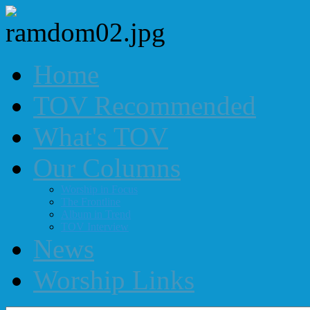
Home
TOV Recommended
What's TOV
Our Columns
Worship in Focus
The Frontline
Album in Trend
TOV Interview
News
Worship Links