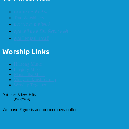
คุณ บงกช ฮัดซัน
True Worshipers
อ.วรรณา อ.สุวัฒน์
คุณ เสริมพล ปิยะทัศนาพงศ์
คุณ ไพบูลย์ แก่นดี
Worship Links
Hillsong Music
Integrity Music
Maranatha Music
Vineyard Music Group
Worship Together
Articles View Hits
2397795
We have 7 guests and no members online