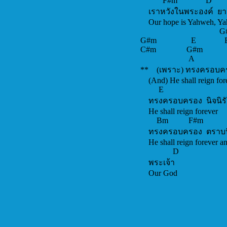
F#m 
เราหวังในพ
Our hope is
G#m E
G#m E 
C#m G#m
** (เพราะ) ท
(And) He sha
ทรงครอบครอ
He shall r
Bm 
ทรงครอบครอง 
He shall reig
พระเ
Our God