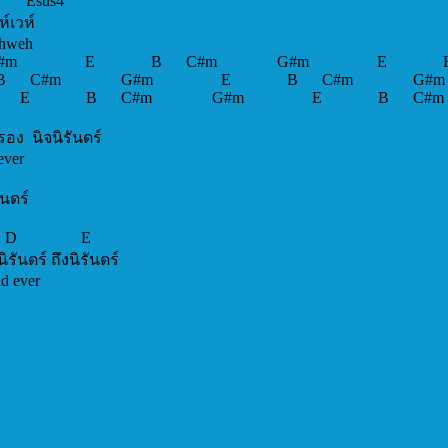
D Esus4
ระองค์ ยาห์เวห์
 Yahweh, Yahweh
 B C#m G#m E B
B C#m G#m E B C#m 
 E B C#m G#m E B C#m
A
รงครอบครอง นิจนิรันดร์
ll reign forever
E
ง นิจนิรันดร์
eign forever
F#m D E
ตราบนิรันดร์ ถึงนิรันดร์
n forever and ever
D
จ้า