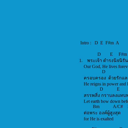
Intro : D E F#m A
D E F
1. พระเจ้า ดำรงนิจนิ
Our God, He lives f
D A
ครอบครอง ด้วยรั
He reigns in power a
D E 
สรรพสิ่ง กราบลงแ
Let earth bow down 
Bm A/C#
ต่อพระ องค์ผู้สูงสุ
for He is exalted