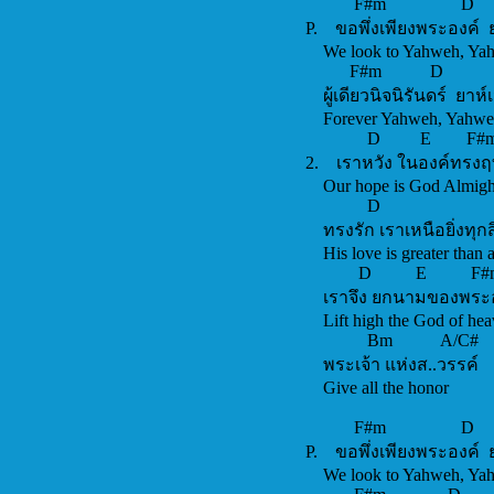
F#m D
P. ขอพึ่งเพียงพระองค
We look to Yahweh,
F#m D E
ผู้เดียวนิจนิรันดร์ ย
Forever Yahweh, Y
D E
2. เราหวัง
Our hope i
D 
ทรงรัก เราเ
His love is 
D 
เราจึง ยก
Lift high th
Bm A
พระเจ้า แ
Give all 
F#m
P. ขอพึ่งเพี
We look to