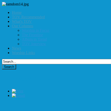
Home
TOV Recommended
What's TOV
Our Columns
Worship in Focus
The Frontline
Album in Trend
TOV Interview
News
Worship Links
22. ยาห์เวห์ (Yahweh) --- Hillsong