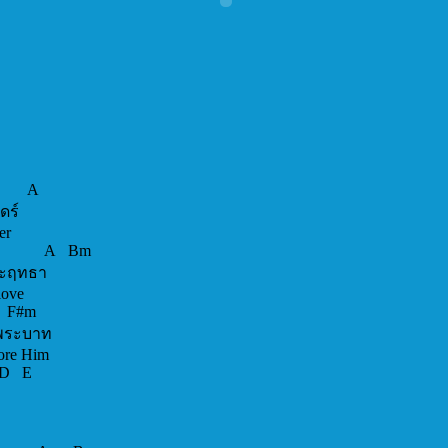
#m A
รันดร์
orever
 Bm
กและฤทธา
nd love
F#m
ทบพระบาท
before Him
 D E
ด