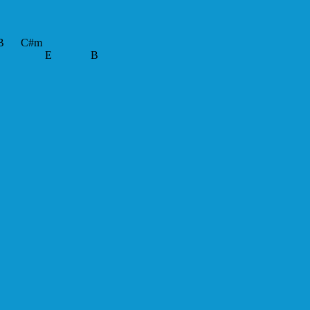
 C#m
G#m E B