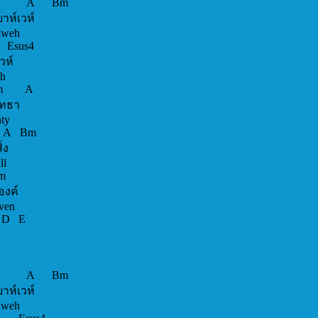
 A Bm
์ ยาห์เวห์
 Yahweh
sus4
าห์เวห์
ahweh
 F#m A
 ในองค์ทรงฤทธา
s God Almighty
A Bm
หนือยิ่งทุกสิ่ง
greater than all
E F#m
นามของพระองค์
e God of heaven
/C# D E
ห่งส..วรรค์
the honor
 D A Bm
ยงพระองค์ ยาห์เวห์
 Yahweh, Yahweh