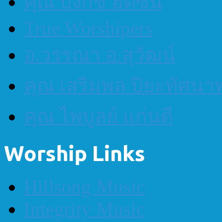
คุณ บงกช ฮัดซัน
True Worshipers
อ.วรรณา อ.สุวัฒน์
คุณ เสริมพล ปิยะทัศนา
คุณ ไพบูลย์ แก่นดี
Worship Links
Hillsong Music
Integrity Music