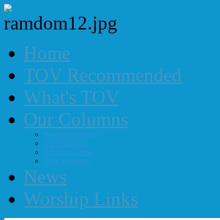
Home
TOV Recommended
What's TOV
Our Columns
Worship in Focus
The Frontline
Album in Trend
TOV Interview
News
Worship Links