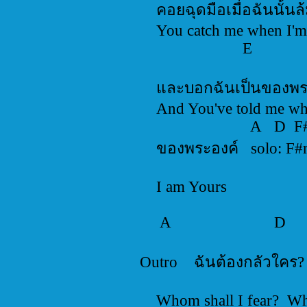
คอยฉุดมือเมื
You catch me 
E
และบอกฉันเ
And You've t
A D F
ของพระองค์ so
I am Yours F#
A D
Outro ฉันต้องกล
Whom shall I fea