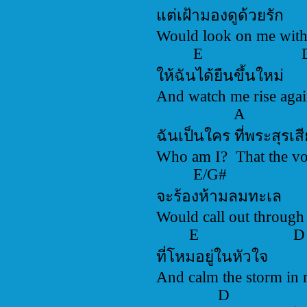
แต่เฝ้ามองดูด้วยร
Would look on me w
E 
ให้ฉันได้ยืนขึ้นให
And watch me rise 
A E/
ฉันเป็นใคร ที่พระสุ
Who am I? That the vo
E/G#
จะร้องห้ามลมทะเ
Would call out throu
E 
ที่โหมอยู่ในหัวใจ
And calm the storm
D