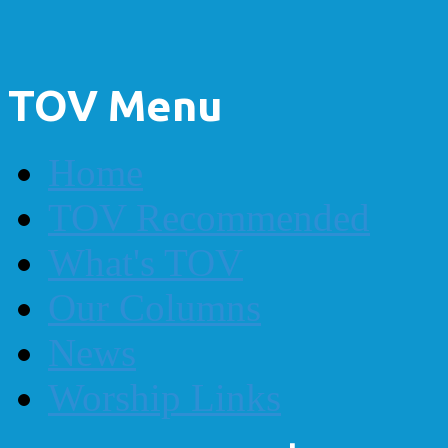
TOV Menu
Home
TOV Recommended
What's TOV
Our Columns
News
Worship Links