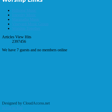
Hillsong Music
Integrity Music
Maranatha Music
Vineyard Music Group
Worship Together
Articles View Hits
2397456
We have 7 guests and no members online
Designed by CloudAccess.net
Scroll to Top