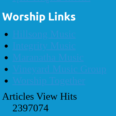
Worship Links
Hillsong Music
Integrity Music
Maranatha Music
Vineyard Music Group
Worship Together
Articles View Hits
2397074