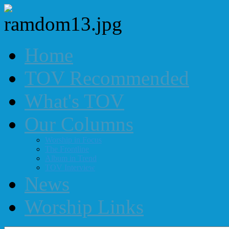
Home
TOV Recommended
What's TOV
Our Columns
Worship in Focus
The Frontline
Album in Trend
TOV Interview
News
Worship Links