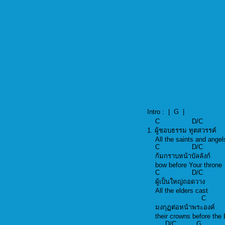
Intro : | G |
C D/
1. ผู้ชอบธรรม ทูตสวร
All the saints and a
C D/
ก้มกราบหน้าบัลลังก
bow before Your th
C D/
ผู้เป็นใหญ่ถอดวาง
All the elders cast
มงกุฏต่อหน้าพระอง
their crowns before
D/C 