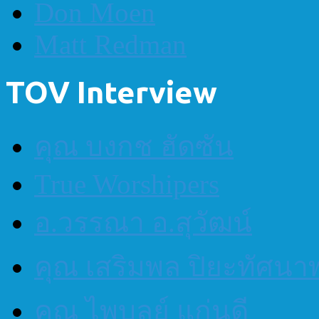
Don Moen
Matt Redman
TOV Interview
คุณ บงกช ฮัดซัน
True Worshipers
อ.วรรณา อ.สุวัฒน์
คุณ เสริมพล ปิยะทัศนา
คุณ ไพบูลย์ แก่นดี