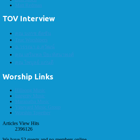
Matt Redman
TOV Interview
คุณ บงกช ฮัดซัน
True Worshipers
อ.วรรณา อ.สุวัฒน์
คุณ เสริมพล ปิยะทัศนาพงศ์
คุณ ไพบูลย์ แก่นดี
Worship Links
Hillsong Music
Integrity Music
Maranatha Music
Vineyard Music Group
Worship Together
Articles View Hits
2396126
We have 52 guests and no members online