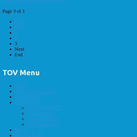
Page 3 of 3
Start
Prev
1
2
3
Next
End
TOV Menu
Home
TOV Recommended
What's TOV
Our Columns
Worship in Focus
The Frontline
Album in Trend
TOV Interview
News
Worship Links