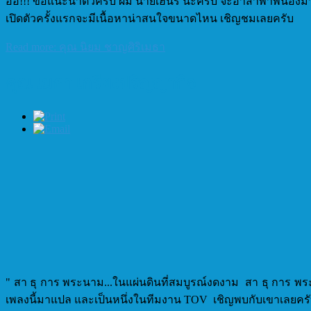
อ้อ!!! ขอแนะนำตัวครับ ผม นายเฮนรี่ นะครับ จะอาสาพาพี่น้
เปิดตัวครั้งแรกจะมีเนื้อหาน่าสนใจขนาดไหน เชิญชมเลยครับ
Read more: คุณ นิยม ชาญศิริเมธา
คุณ เมธา เกรียงปริญญากิจ
" สา ธุ การ พระนาม...ในแผ่นดินที่สมบูรณ์งดงาม สา ธุ การ พระ น
เพลงนี้มาแปล และเป็นหนึ่งในทีมงาน TOV เชิญพบกับเขาเลยคร