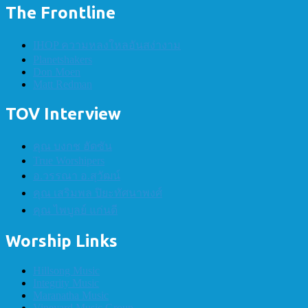
The Frontline
IHOP ความหลงใหลอันสง่างาม
Planetshakers
Don Moen
Matt Redman
TOV Interview
คุณ บงกช ฮัดซัน
True Worshipers
อ.วรรณา อ.สุวัฒน์
คุณ เสริมพล ปิยะทัศนาพงศ์
คุณ ไพบูลย์ แก่นดี
Worship Links
Hillsong Music
Integrity Music
Maranatha Music
Vineyard Music Group